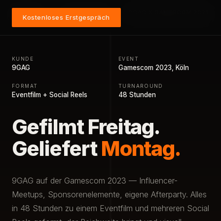
MITMFILM
›
CASE STUDIES
›
9GAG X GAMESCOM 2023
Kostenloses Erstgespräch
KUNDE
EVENT
9GAG
Gamescom 2023, Köln
FORMAT
TURNAROUND
Eventfilm + Social Reels
48 Stunden
Gefilmt Freitag.
Geliefert
Montag.
9GAG auf der Gamescom 2023 — Influencer-
Meetups, Sponsorenelemente, eigene Afterparty. Alles
in 48 Stunden zu einem Eventfilm und mehreren Social