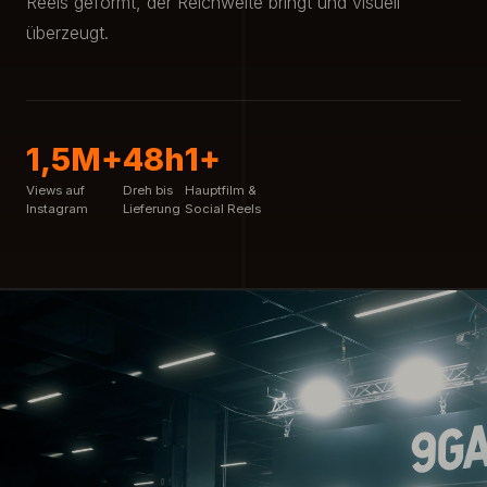
Reels geformt, der Reichweite bringt und visuell
überzeugt.
1,5M+
48h
1+
Views auf
Dreh bis
Hauptfilm &
Instagram
Lieferung
Social Reels