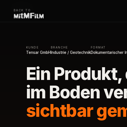
MITMFILM
›
BACK TO
KUNDE
BRANCHE
FORMAT
Tensar GmbH
Industrie / Geotechnik
Dokumentarischer In
Ein Produkt,
im Boden ve
sichtbar ge