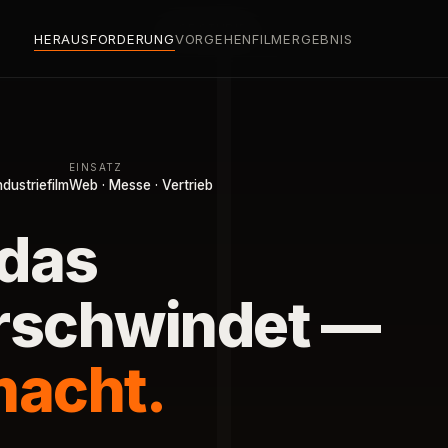
CASE STUDIES
HERAUSFORDERUNG
VORGEHEN
FILM
ERGEBNIS
EINSATZ
dustriefilm
Web · Messe · Vertrieb
 das
rschwindet —
macht.